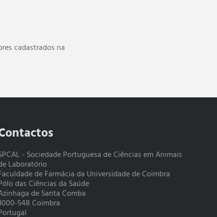
dores cadastrados na
Contactos
SPCAL - Sociedade Portuguesa de Ciências em Animais
de Laboratório
Faculdade de Farmácia da Universidade de Coimbra
Pólo das Ciências da Saúde
Azinhaga de Santa Comba
3000-548 Coimbra
Portugal