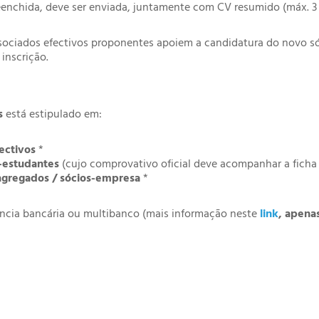
eenchida, deve ser enviada, juntamente com CV resumido (máx. 3 
ssociados efectivos proponentes apoiem a candidatura do novo s
 inscrição.
s
está estipulado em:
ectivos
*
-estudantes
(cujo comprovativo oficial deve acompanhar a ficha 
agregados / sócios-empresa
*
ência bancária ou multibanco (mais informação neste
link
, apena