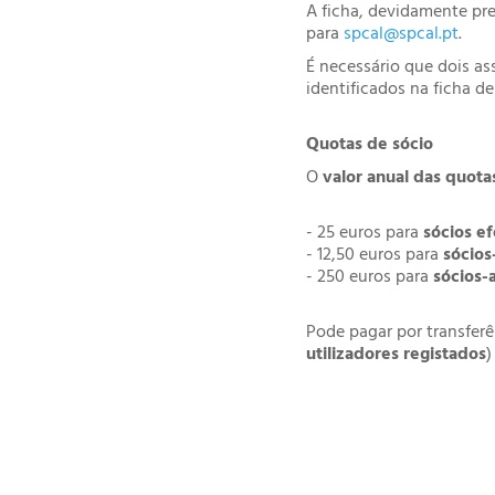
A ficha, devidamente pr
para
spcal@spcal.pt
.
É necessário que dois a
identificados na ficha de
Quotas de sócio
O
valor anual das quota
- 25 euros para
sócios ef
- 12,50 euros para
sócios
- 250 euros para
sócios-
Pode pagar por transfer
utilizadores registados
)