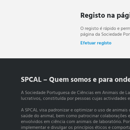
Registo na pág
O registo é rápido e per
página da Sociedade Por
Efetuar registo
SPCAL – Quem somos e para ond
A Sociedade Portuguesa de Ciências em Animais de La
lucrativos, constituída por pessoas cujas actividades 
A SPCAL visa padronizar e optimizar o uso de animais
saúde do animal, bem como patrocinar colaborações e a
envolvidos em ciência com animais de laboratório. Po
implementar e divulgar os princípios éticos e compo