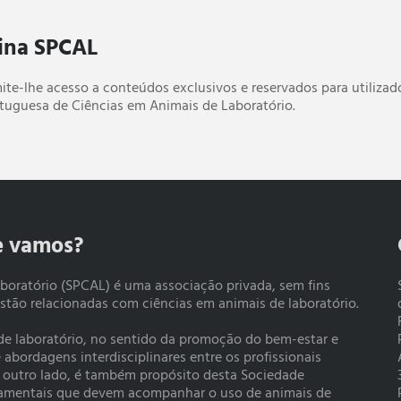
ina SPCAL
mite-lhe acesso a conteúdos exclusivos e reservados para utiliza
tuguesa de Ciências em Animais de Laboratório.
e vamos?
boratório (SPCAL) é uma associação privada, sem fins
estão relacionadas com ciências em animais de laboratório.
 de laboratório, no sentido da promoção do bem-estar e
bordagens interdisciplinares entre os profissionais
r outro lado, é também propósito desta Sociedade
rtamentais que devem acompanhar o uso de animais de